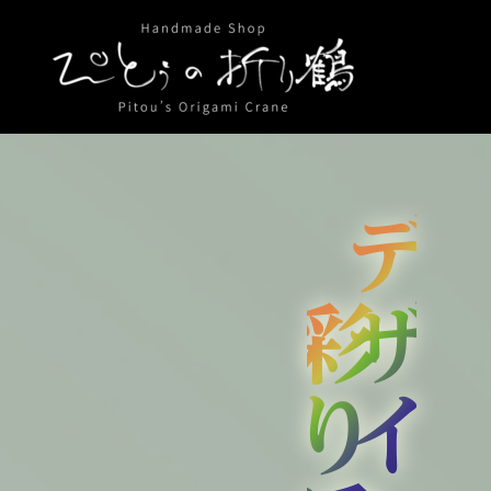
内
容
を
ス
キ
ッ
プ
彩り添える
デザインに