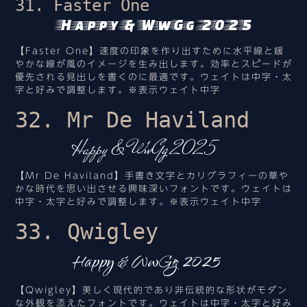
31. Faster One
Happy & WwGg 2025
【Faster One】速度の印象を作り出すために水平線と緩
やかな線が風のイメージを生み出します。効率とスピードが
優先される見出しを書くのに最適です。ウェイトは中字・太
字と好みで調整します。※表示ウェイト中字
32. Mr De Haviland
Happy & WwGg 2025
【Mr De Haviland】手書き文字とカリグラフィーの華や
かな時代を思い出させる興味深いフォントです。ウェイトは
中字・太字と好みで調整します。※表示ウェイト中字
33. Qwigley
Happy & WwGg 2025
【Qwigley】美しく現代的であり非伝統的な形状がモダン
な外観を添えたフォントです。ウェイトは中字・太字と好み