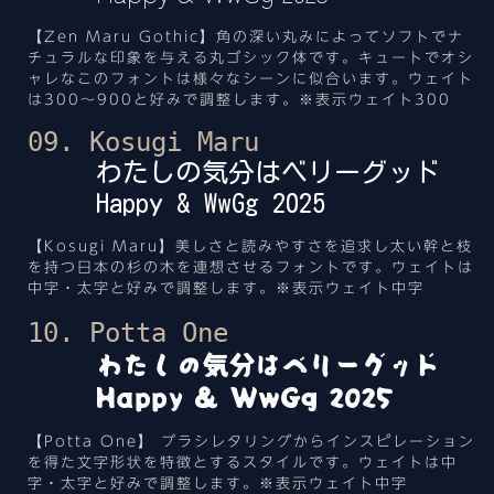
【Zen Maru Gothic】角の深い丸みによってソフトでナ
チュラルな印象を与える丸ゴシック体です。キュートでオシ
ャレなこのフォントは様々なシーンに似合います。ウェイト
は300～900と好みで調整します。※表示ウェイト300
09. Kosugi Maru
わたしの気分はベリーグッド
Happy & WwGg 2025
【Kosugi Maru】美しさと読みやすさを追求し太い幹と枝
を持つ日本の杉の木を連想させるフォントです。ウェイトは
中字・太字と好みで調整します。※表示ウェイト中字
10. Potta One
わたしの気分はベリーグッド
Happy & WwGg 2025
【Potta One】 ブラシレタリングからインスピレーション
を得た文字形状を特徴とするスタイルです。ウェイトは中
字・太字と好みで調整します。※表示ウェイト中字