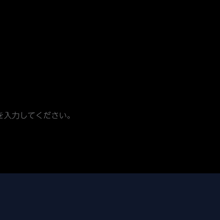
を入力してください。